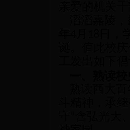
亲爱的机关干
滔滔嘉陵，
年
4
月
18
日，
诞。值此校庆
工发出如下倡
一、熟读校
熟读西大百
斗精神，承继
守“含弘光大