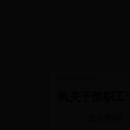
首 页
部门简介
通知公告
规章制度
组
您的位置:
首页
>
通知公告
机关干部职工
发布时间：2