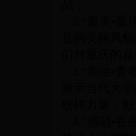
品；
2.
“最美
•
重
县的美丽风貌
们对重庆的喜
3.
“加油
•
青
展示当代大学
榜样力量，彰
4.
“感动
•
在