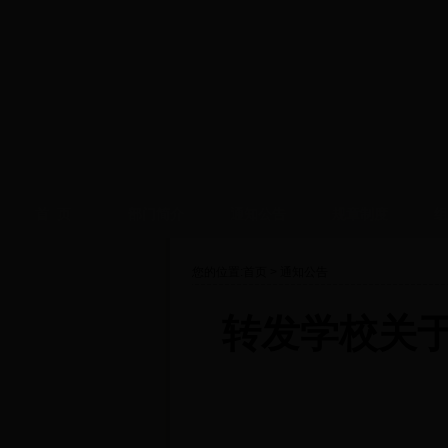
首 页
部门简介
通知公告
规章制度
组
您的位置:
首页
>
通知公告
转发学校关于