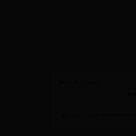
首 页
部门简介
通知公告
规章制度
组
您的位置:
首页
>
组织建设
中共
西委〔2015〕45号 中共西南大学委员会
关于